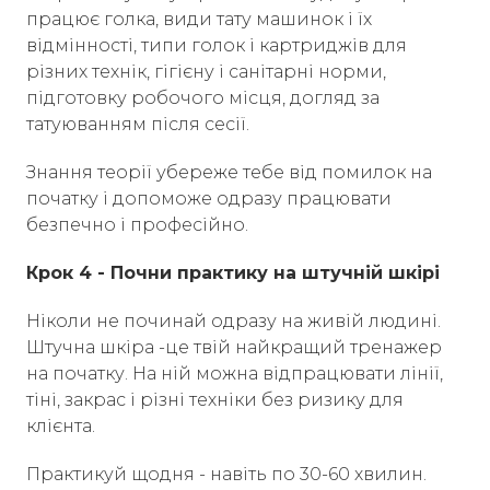
працює голка, види тату машинок і їх
відмінності, типи голок і картриджів для
різних технік, гігієну і санітарні норми,
підготовку робочого місця, догляд за
татуюванням після сесії.
Знання теорії убереже тебе від помилок на
початку і допоможе одразу працювати
безпечно і професійно.
Крок 4 - Почни практику на штучній шкірі
Ніколи не починай одразу на живій людині.
Штучна шкіра -це твій найкращий тренажер
на початку. На ній можна відпрацювати лінії,
тіні, закрас і різні техніки без ризику для
клієнта.
Практикуй щодня - навіть по 30-60 хвилин.