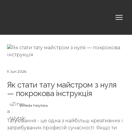
9 Jun 2026
Як стати тату майстром з нуля
— покрокова інструкція
Zinaida Halytska
Татуювання - це одна з найбільш креативних і
затребуваних професій сучасності. Якщо ти