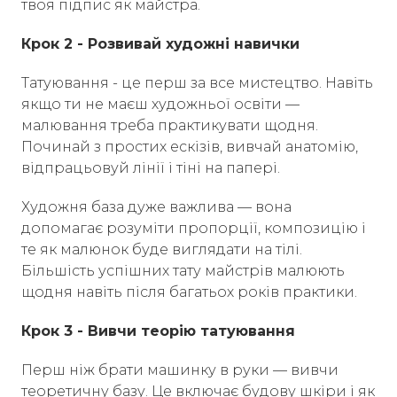
твоя підпис як майстра.
Крок 2 - Розвивай художні навички
Татуювання - це перш за все мистецтво. Навіть
якщо ти не маєш художньої освіти —
малювання треба практикувати щодня.
Починай з простих ескізів, вивчай анатомію,
відпрацьовуй лінії і тіні на папері.
Художня база дуже важлива — вона
допомагає розуміти пропорції, композицію і
те як малюнок буде виглядати на тілі.
Більшість успішних тату майстрів малюють
щодня навіть після багатьох років практики.
Крок 3 - Вивчи теорію татуювання
Перш ніж брати машинку в руки — вивчи
теоретичну базу. Це включає будову шкіри і як