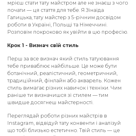
мрієш стати тату майстром але не знаєш з чого
почати — ця стаття для тебе. Я Зінаїда
Галицька, тату майстер з 5-річним досвідом
роботи в Україні, Польщі та Німеччині.
Розповім покроково як увійти в цю професію.
Крок 1 - Визнач свій стиль
Перш за все визнач який стиль татуювання
тебе приваблює найбільше. Це може бути
ботанічний, реалістичний, геометричний,
традиційний, фінлайн або акварель. Кожен
стиль вимагає різних навичок і техніки. Чим
раніше ти визначишся зі стилем — тим
швидше досягнеш майстерності.
Переглядай роботи різних майстрів в
Instagram, відвідуй тату конвенти і аналізуй
що тобі близько естетично. Твій стиль — це