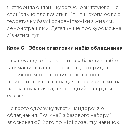
Я створила онлайн курс "Основи татуювання"
спеціально для початківців - він охоплює всю
теоретичну базу і основні техніки з живими
демонстраціями. Детальніше про курс можна
дізнатись
тут
.
Крок 6 - Збери стартовий набір обладнання
Для початку тобі знадобиться базовий набір:
тату машинка для початківців, картриджі
різних розмірів, чорнило і кольорові
пігменти, штучна шкіра для практики, захисна
плівка і рукавички, переводний папір для
ескізів.
Не варто одразу купувати найдорожче
обладнання. Починай з базового набору і
вдосконалюй його по мірі розвитку навичок.