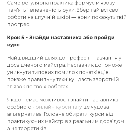
Саме регулярна практика формує м'язову
пам'ять і впевненість руки. Зберігай всі свої
роботи на штучній шкірі — вони покажуть твій
прогрес.
Крок 5 - Знайди наставника або пройди
курс
Найшвидший шлях до професії - навчання у
досвідченого майстра. Наставник допоможе
уникнути типових помилок початківців,
покаже правильну техніку і дасть зворотній
зв'язок по твоїх роботах.
Якщо немає можливості знайти наставника
особисто -
онлайн курси тату
це чудова
альтернатива. Головне обирати курси від
практикуючих майстрів з реальним досвідом
а не теоретиків.