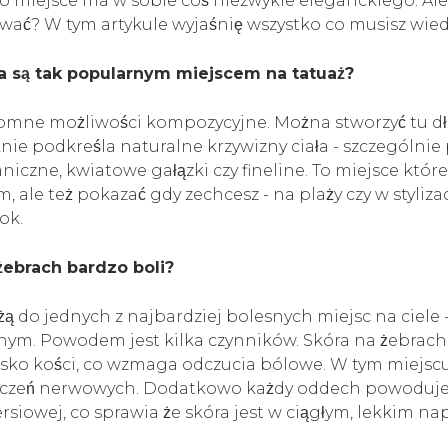
to miejsce ma w sobie coś niezwykle eleganckiego. Ale 
wać? W tym artykule wyjaśnię wszystko co musisz wied
a są tak popularnym miejscem na tatuaż?
omne możliwości kompozycyjne. Można stworzyć tu dł
knie podkreśla naturalne krzywizny ciała - szczególnie
niczne, kwiatowe gałązki czy fineline. To miejsce któ
, ale też pokazać gdy zechcesz - na plaży czy w stylizac
ok.
żebrach bardzo boli?
żą do jednych z najbardziej bolesnych miejsc na ciele -
ym. Powodem jest kilka czynników. Skóra na żebrach 
lisko kości, co wzmaga odczucia bólowe. W tym miejscu
ończeń nerwowych. Dodatkowo każdy oddech powoduje
ersiowej, co sprawia że skóra jest w ciągłym, lekkim n