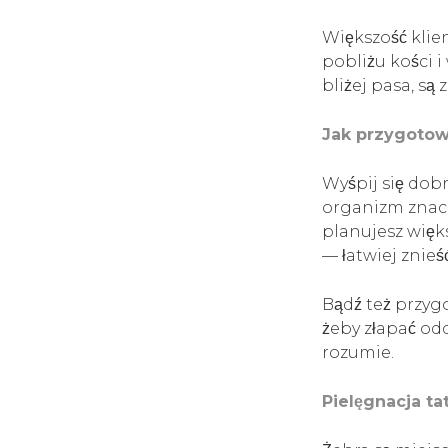
Większość klie
pobliżu kości i
bliżej pasa, s
Jak przygotowa
Wyśpij się dobr
organizm znaczn
planujesz więks
— łatwiej znieś
Bądź też przyg
żeby złapać odd
rozumie.
Pielęgnacja ta