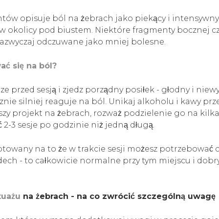
ntów opisuje ból na żebrach jako piekący i intensywny
 w okolicy pod biustem. Niektóre fragmenty bocznej cz
ą zazwyczaj odczuwane jako mniej bolesne.
ć się na ból?
ze przed sesją i zjedz porządny posiłek - głodny i nie
ie silniej reaguje na ból. Unikaj alkoholu i kawy przed
zy projekt na żebrach, rozważ podzielenie go na kilka
ć 2-3 sesje po godzinie niż jedną długą.
otowany na to że w trakcie sesji możesz potrzebować 
ech - to całkowicie normalne przy tym miejscu i dobry
tuażu
na żebrach - na co zwrócić szczególną uwagę