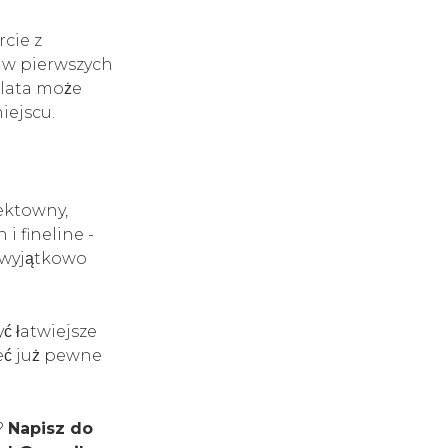
cie z
 w pierwszych
 lata może
iejscu.
ektowny,
i fineline -
ą wyjątkowo
ć łatwiejsze
ieć już pewne
?
Napisz do