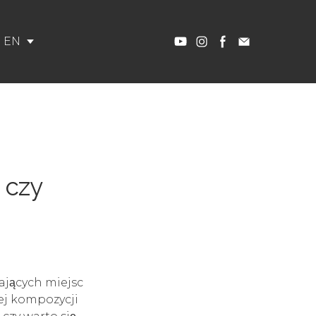
EN
 czy
ających miejsc
żej kompozycji