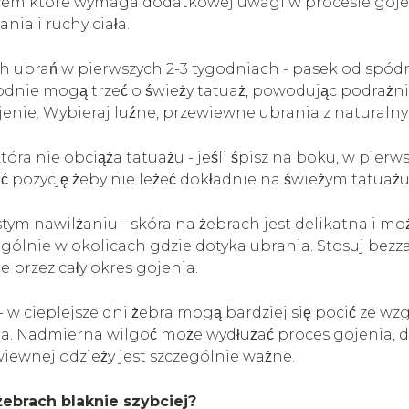
scem które wymaga dodatkowej uwagi w procesie goje
ania i ruchy ciała.
ch ubrań w pierwszych 2-3 tygodniach - pasek od spódn
podnie mogą trzeć o świeży tatuaż, powodując podrażni
jenie. Wybieraj luźne, przewiewne ubrania z naturaln
która nie obciąża tatuażu - jeśli śpisz na boku, w pier
ć pozycję żeby nie leżeć dokładnie na świeżym tatuażu
tym nawilżaniu - skóra na żebrach jest delikatna i moż
ególnie w okolicach gdzie dotyka ubrania. Stosuj be
 przez cały okres gojenia.
 w cieplejsze dni żebra mogą bardziej się pocić ze wz
ia. Nadmierna wilgoć może wydłużać proces gojenia, 
iewnej odzieży jest szczególnie ważne.
żebrach blaknie szybciej?