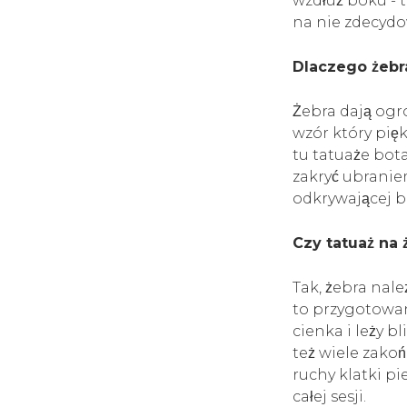
wzdłuż boku - 
na nie zdecydo
Dlaczego żebr
Żebra dają ogr
wzór który pię
tu tatuaże bota
zakryć ubraniem
odkrywającej b
Czy tatuaż na 
Tak, żebra nale
to przygotowan
cienka i leży b
też wiele zak
ruchy klatki pi
całej sesji.