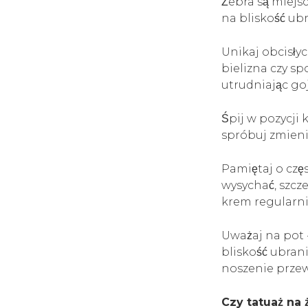
Żebra są miej
na bliskość ubr
Unikaj obcisły
bielizna czy s
utrudniając go
Śpij w pozycji 
spróbuj zmieni
Pamiętaj o częs
wysychać, szcz
krem regularnie
Uważaj na pot -
bliskość ubran
noszenie przew
Czy tatuaż na 