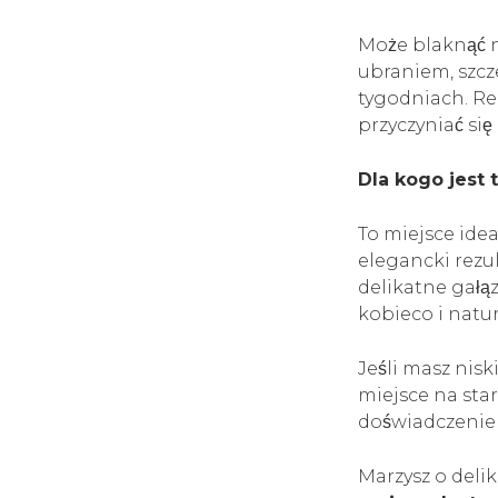
Może blaknąć n
ubraniem, szcz
tygodniach. Re
przyczyniać si
Dla kogo jest 
To miejsce ide
elegancki rezul
delikatne gałą
kobieco i natur
Jeśli masz nisk
miejsce na star
doświadczenie
Marzysz o deli