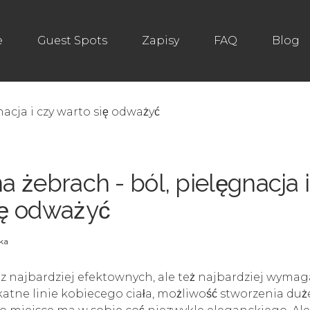
e
Guest Spots
Zapisy
FAQ
Blog
a żebrach - ból, pielęgnacja i
ię odważyć
ka
 z najbardziej efektownych, ale też najbardziej wymag
ikatne linie kobiecego ciała, możliwość stworzenia du