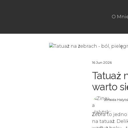
O Mni
16 Jun 2026
Tatuaż n
warto s
Zinaida Halyts
Żebra to jedno
na tatuaż. Del