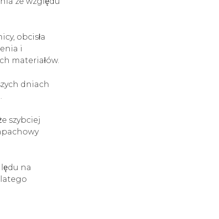
nia ze względu
icy, obcisła
enia i
ych materiałów.
wszych dniach
.
e szybciej
zzapachowy
ględu na
dlatego