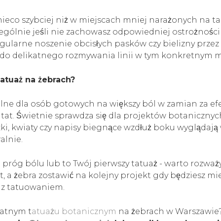
ieco szybciej niż w miejscach mniej narażonych na tar
ególnie jeśli nie zachowasz odpowiedniej ostrożności
gularne noszenie obcisłych pasków czy bielizny przez
ę do delikatnego rozmywania linii w tym konkretnym m
tatuaż na żebrach?
alne dla osób gotowych na większy ból w zamian za ef
tat. Świetnie sprawdza się dla projektów botanicznych 
zki, kwiaty czy napisy biegnące wzdłuż boku wyglądaj
alnie.
i próg bólu lub to Twój pierwszy tatuaż - warto rozważy
t, a żebra zostawić na kolejny projekt gdy będziesz m
 z tatuowaniem.
katnym t
atuażu botanicznym
na żebrach w Warszawie