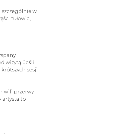
, szczególnie w
ęści tułowia,
wyspany
 wizytą. Jeśli
 krótszych sesji
chwili przerwy
 artysta to