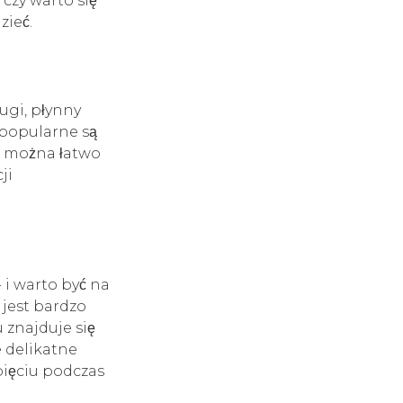
czy warto się
zieć.
ugi, płynny
 popularne są
re można łatwo
ji
 i warto być na
jest bardzo
 znajduje się
 delikatne
apięciu podczas