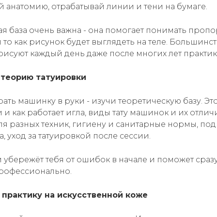
ай анатомию, отрабатывай линии и тени на бумаге.
я база очень важна - она помогает понимать проп
то как рисунок будет выглядеть на теле. Большинс
 рисуют каждый день даже после многих лет практик
и теорию татуировки
ать машинку в руки - изучи теоретическую базу. Эт
и как работает игла, виды тату машинок и их отличи
я разных техник, гигиену и санитарные нормы, под
, уход за татуировкой после сессии.
 убережёт тебя от ошибок в начале и поможет сразу
профессионально.
и практику на искусственной коже