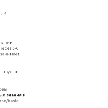
ный
учении
ерез 3-6
 занимает
увствуешь
овы
ые знания и
se/basic-