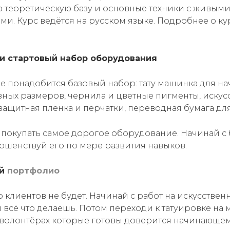
ю теоретическую базу и основные техники с живым
и. Курс ведётся на русском языке. Подробнее о к
ри стартовый набор оборудования
бе понадобится базовый набор: тату машинка для н
ных размеров, чернила и цветные пигменты, искус
 защитная плёнка и перчатки, переводная бумага для
у покупать самое дорогое оборудование. Начинай с
ршенствуй его по мере развития навыков.
ай
портфолио
 клиентов не будет. Начинай с работ на искусствен
всё что делаешь. Потом переходи к татуировке на м
волонтёрах которые готовы доверится начинающем