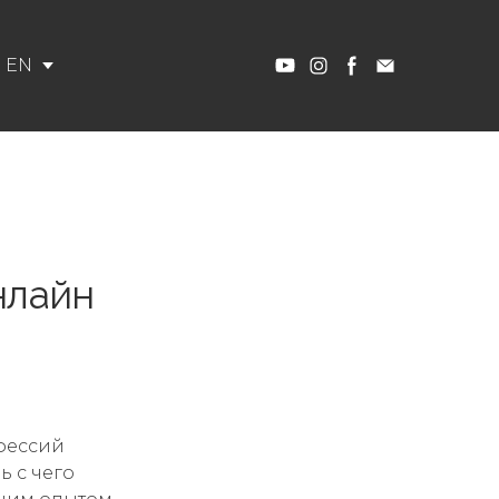
EN
онлайн
офессий
ь с чего