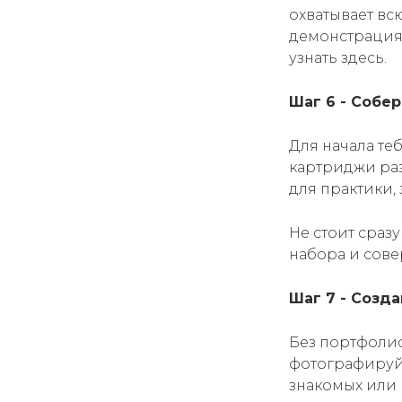
охватывает вс
демонстрациям
узнать здесь.
Шаг 6 - Собе
Для начала те
картриджи раз
для практики,
Не стоит сраз
набора и сове
Шаг 7 - Созд
Без портфолио
фотографируй 
знакомых или 