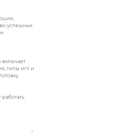
орции,
тво успешных
и.
о включает
я, типы игл и
готовку
 работать