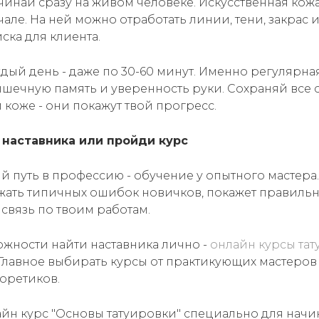
чинай сразу на живом человеке. Искусственная кожа
чале. На ней можно отработать линии, тени, закрас 
ска для клиента.
дый день - даже по 30-60 минут. Именно регулярна
ечную память и уверенность руки. Сохраняй все 
 коже - они покажут твой прогресс.
и наставника или пройди курс
 путь в профессию - обучение у опытного мастера.
ать типичных ошибок новичков, покажет правильн
 связь по твоим работам.
ожности найти наставника лично -
онлайн курсы тат
 Главное выбирать курсы от практикующих мастеров
еоретиков.
айн курс "Основы татуировки" специально для начи