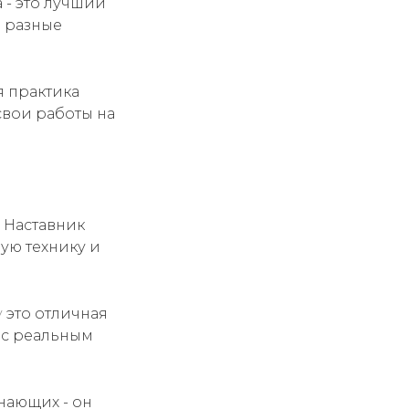
 - это лучший
и разные
я практика
свои работы на
 Наставник
ую технику и
у
это отличная
 с реальным
нающих - он