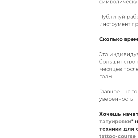
символическу
Публикуй раб
инструмент пр
Сколько врем
Это индивиду
большинство н
месяцев после
годы.
Главное - не 
уверенность п
Хочешь начат
татуировки
" 
техники для 
tattoo-course