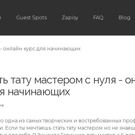
e
Guest Spots
Zapisy
FAQ
Blog
ть тату мастером с нуля - 
ля начинающих
ka
это одна из самых творческих и востребованных пр
. Если ты мечтаешь стать тату мастером но не знаеш