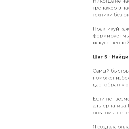
Никогда не на
тренажёр в на
техники без ри
Практикуй каж
формирует мыш
искусственной
Шаг 5 - Найд
Самый быстрый
поможет избеж
даст обратную
Если нет возм
альтернатива.
опытом а не т
Я создала онл