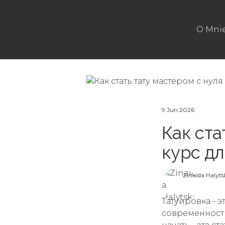
O Mni
9 Jun 2026
Как ста
курс д
Zinaida Halyts
Татуировка - 
современности