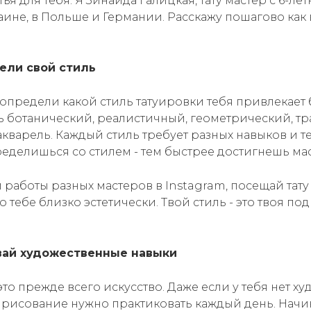
татья для тебя. Я Зинаида Галицкая, тату мастер с 6-л
аине, в Польше и Германии. Расскажу пошагово как 
дели свой стиль
определи какой стиль татуировки тебя привлекает 
ь ботанический, реалистичный, геометрический, т
кварель. Каждый стиль требует разных навыков и т
еделишься со стилем - тем быстрее достигнешь мас
работы разных мастеров в Instagram, посещай тату
 тебе близко эстетически. Твой стиль - это твоя по
ивай художественные навыки
это прежде всего искусство. Даже если у тебя нет х
 рисование нужно практиковать каждый день. Начи