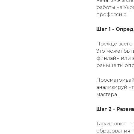
начать - эта с
работы на Укр
профессию.
Шаг 1 - Опре
Прежде всего 
Это может быт
финлайн или а
раньше ты опр
Просматривай 
анализируй что
мастера.
Шаг 2 - Разв
Татуировка — 
образования -