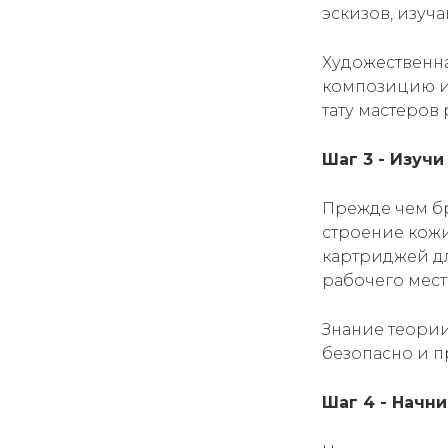
эскизов, изуч
Художественна
композицию и 
тату мастеров
Шаг 3 - Изуч
Прежде чем бр
строение кожи 
картриджей дл
рабочего места
Знание теории
безопасно и 
Шаг 4 - Начн