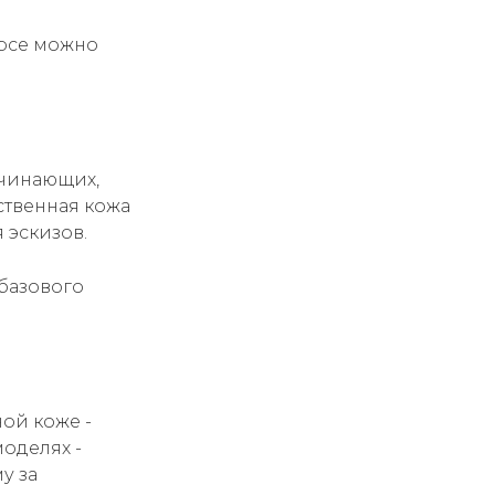
и
урсе можно
ачинающих,
ственная кожа
 эскизов.
 базового
ной коже -
оделях -
у за