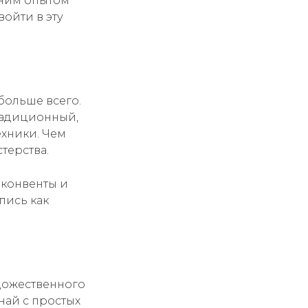
етним опытом
войти в эту
больше всего.
радиционный,
ехники. Чем
терства.
 конвенты и
дпись как
удожественного
най с простых