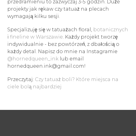
przedramieniu to zazwyczaj 3-5 godzin. Duże
projekty jak rękaw czy tatuaż na plecach
wymagają kilku sesji.
Specjalizuję się w tatuażach floral,
botanicznych
i
fineline w Warszawie
. Każdy projekt tworzę
indywidualnie - bez powtórzeń, z dbałością o
każdy detal. Napisz do mnie na Instagramie
@hornedqueen_ink
lub email
hornedqueen.ink@gmail.com!
Przeczytaj:
Czy tatuaż boli? Które miejsca na
ciele bolą najbardziej